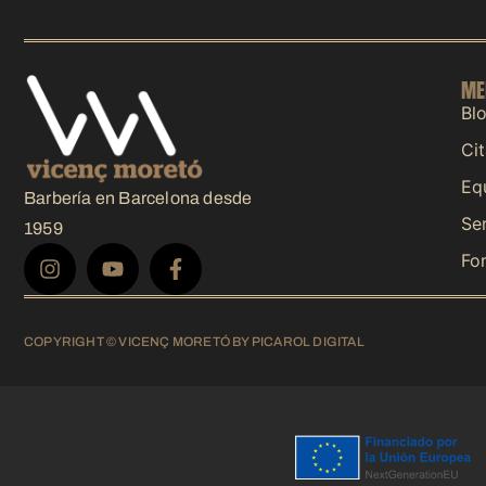
ME
Bl
Cit
Eq
Barbería en Barcelona desde
Ser
1959
Fo
COPYRIGHT © VICENÇ MORETÓ BY PICAROL DIGITAL