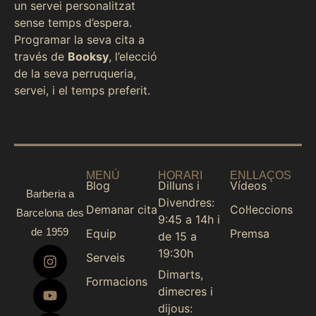
un servei personalitzat
sense temps d’espera.
Programar la seva cita a
través de
Booksy
, l’elecció
de la seva perruqueria,
servei, i el temps preferit.
MENÚ
HORARI
ENLLAÇOS
Blog
Dilluns i
Vídeos
Barberia a
Divendres:
Demanar cita
Col·leccions
Barcelona des
9:45 a 14h i
de 1959
Equip
Premsa
de 15 a
19:30h
Serveis
Dimarts,
Formacions
dimecres i
dijous: