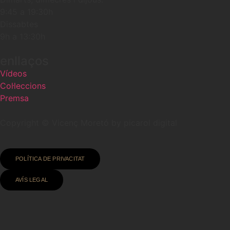
9:45 a 19:30h
Dissabtes
9h a 13:30h
enllaços
Vídeos
Col·leccions
Premsa
Copyright © Vicenç Moretó by picarol digital
POLÍTICA DE PRIVACITAT
AVÍS LEGAL